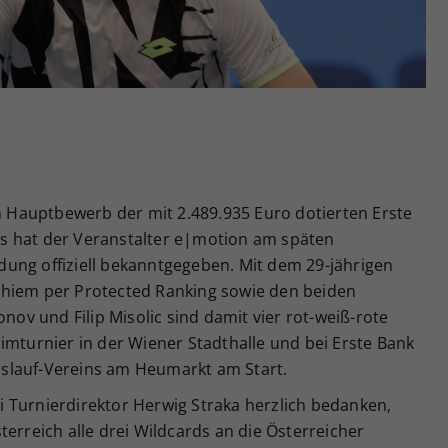
Zweck
generierte ID, für die historische Speicherung
Ihrer vorgenommen Einstellungen, falls der
Webseiten-Betreiber dies eingestellt hat.
en Hauptbewerb der mit 2.489.935 Euro dotierten Erste
s hat der Veranstalter e|motion am späten
ung offiziell bekanntgegeben. Mit dem 29-jährigen
Thiem per Protected Ranking sowie den beiden
onov und Filip Misolic sind damit vier rot-weiß-rote
imturnier in der Wiener Stadthalle und bei Erste Bank
slauf-Vereins am Heumarkt am Start.
 Turnierdirektor Herwig Straka herzlich bedanken,
terreich alle drei Wildcards an die Österreicher