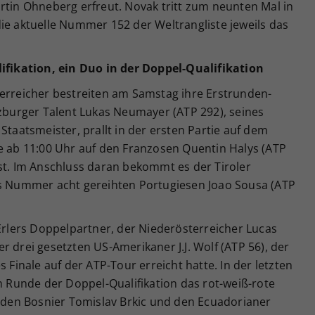
rtin Ohneberg erfreut. Novak tritt zum neunten Mal in
ie aktuelle Nummer 152 der Weltrangliste jeweils das
lifikation, ein Duo in der Doppel-Qualifikation
terreicher bestreiten am Samstag ihre Erstrunden-
lzburger Talent Lukas Neumayer (ATP 292), seines
Staatsmeister, prallt in der ersten Partie auf dem
le ab 11:00 Uhr auf den Franzosen Quentin Halys (ATP
st. Im Anschluss daran bekommt es der Tiroler
ls Nummer acht gereihten Portugiesen Joao Sousa (ATP
 Erlers Doppelpartner, der Niederösterreicher Lucas
r drei gesetzten US-Amerikaner J.J. Wolf (ATP 56), der
s Finale auf der ATP-Tour erreicht hatte. In der letzten
en Runde der Doppel-Qualifikation das rot-weiß-rote
v den Bosnier Tomislav Brkic und den Ecuadorianer