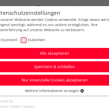
ÖTV
Landesverbände
News
tenschutzeinstellungen
 unserer Webseite werden Cookies verwendet. Einige davon wer
Ausbildung
Services
Über uns
FAQ
ngend benötigt, während es uns andere ermöglichen, Ihre
zererfahrung auf unserer Webseite zu verbessern.
Essenziell
Statistiken
Alle akzeptieren
Speichern & schließen
Nur essenzielle Cookies akzeptieren
n: Letzte Wildcard an
Weitere Informationen anzeigen
ssenziell
n
senzielle Cookies werden für grundlegende Funktionen der
ered by
bseite benötigt. Dadurch ist gewährleistet, dass die Webseite
linski Cookie Consent