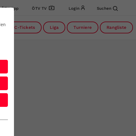
ÖTV App
ÖTV TV
Login
Suchen
den
DC-Tickets
Liga
Turniere
Rangliste