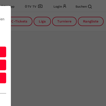
ÖTV App
ÖTV TV
Login
Suchen
den
DC-Tickets
Liga
Turniere
Rangliste