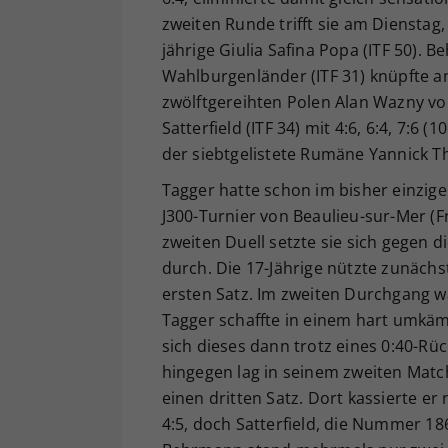
zweiten Runde trifft sie am Diensta
jährige Giulia Safina Popa (ITF 50). 
Wahlburgenländer (ITF 31) knüpfte an
zwölftgereihten Polen Alan Wazny v
Satterfield (ITF 34) mit 4:6, 6:4, 7:6 
der siebtgelistete Rumäne Yannick T
Tagger hatte schon im bisher einzig
J300-Turnier von Beaulieu-sur-Mer (F
zweiten Duell setzte sie sich gegen
durch. Die 17-Jährige nützte zunächs
ersten Satz. Im zweiten Durchgang w
Tagger schaffte in einem hart umkäm
sich dieses dann trotz eines 0:40-R
hingegen lag in seinem zweiten Match 
einen dritten Satz. Dort kassierte e
4:5, doch Satterfield, die Nummer 18