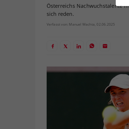
ei
Österreichs Nachwuchstalente m
sich reden.
Verfasst von: Manuel Wachta, 02.06.2025
S