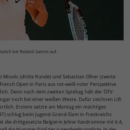
Zweck
generierte ID, für die historische Speicherung
Ihrer vorgenommen Einstellungen, falls der
Webseiten-Betreiber dies eingestellt hat.
ktmatch bei Roland Garros auf.
p Misolic (dritte Runde) und Sebastian Ofner (zweite
French Open in Paris aus rot-weiß-roter Perspektive
ich. Denn nach dem zweiten Spieltag hält der ÖTV-
gar noch bei einer weißen Weste. Dafür zeichnen Lilli
tlich. Erstere setzte am Montag ein mächtiges
F 47) schlug beim Jugend-Grand-Slam in Frankreichs
die drittgesetzte Belgierin Jeline Vandromme mit 6:4,
onell die Nummer fünf der Jugendweltrangliste. In der