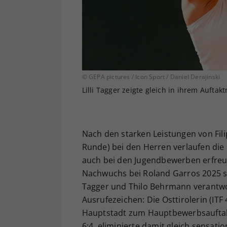
© GEPA pictures / Icon Sport / Daniel Derajinski
Lilli Tagger zeigte gleich in ihrem Aufta
Nach den starken Leistungen von Fili
Runde) bei den Herren verlaufen die 
auch bei den Jugendbewerben erfreul
Nachwuchs bei Roland Garros 2025 so
Tagger und Thilo Behrmann verantwor
Ausrufezeichen: Die Osttirolerin (IT
Hauptstadt zum Hauptbewerbsauftakt 
6:4, eliminierte damit gleich sensati