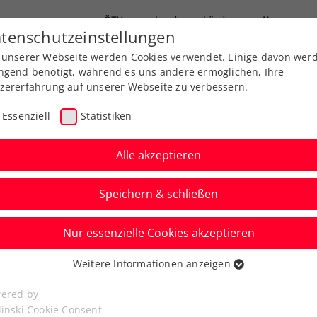
ÖTV
Landesverbände
News
tenschutzeinstellungen
 unserer Webseite werden Cookies verwendet. Einige davon wer
Ausbildung
Services
Über uns
FAQ
ngend benötigt, während es uns andere ermöglichen, Ihre
zererfahrung auf unserer Webseite zu verbessern.
Essenziell
Statistiken
Alle akzeptieren
Speichern & schließen
Nur essenzielle Cookies akzeptieren
Tagger schlägt Nummer
Weitere Informationen anzeigen
ssenziell
hrmann im Achtelfinale
senzielle Cookies werden für grundlegende Funktionen der
ered by
bseite benötigt. Dadurch ist gewährleistet, dass die Webseite
linski Cookie Consent