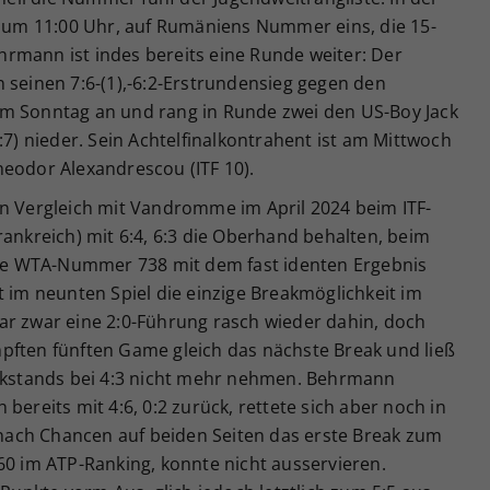
g, um 11:00 Uhr, auf Rumäniens Nummer eins, die 15-
Behrmann ist indes bereits eine Runde weiter: Der
 seinen 7:6-(1),-6:2-Erstrundensieg gegen den
om Sonntag an und rang in Runde zwei den US-Boy Jack
(10:7) nieder. Sein Achtelfinalkontrahent ist am Mittwoch
heodor Alexandrescou (ITF 10).
en Vergleich mit Vandromme im April 2024 beim ITF-
rankreich) mit 6:4, 6:3 die Oberhand behalten, beim
 die WTA-Nummer 738 mit dem fast identen Ergebnis
t im neunten Spiel die einzige Breakmöglichkeit im
ar zwar eine 2:0-Führung rasch wieder dahin, doch
pften fünften Game gleich das nächste Break und ließ
ückstands bei 4:3 nicht mehr nehmen. Behrmann
bereits mit 4:6, 0:2 zurück, rettete sich aber noch in
r nach Chancen auf beiden Seiten das erste Break zum
60 im ATP-Ranking, konnte nicht ausservieren.