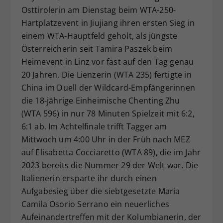
Osttirolerin am Dienstag beim WTA-250-
Dieser Wert speichert Ihre Consent-
Hartplatzevent in Jiujiang ihren ersten Sieg in
Einstellungen. Unter anderem eine
zufällig generierte ID, für die
einem WTA-Hauptfeld geholt, als jüngste
Zweck
historische Speicherung Ihrer
Österreicherin seit Tamira Paszek beim
vorgenommen Einstellungen, falls der
Heimevent in Linz vor fast auf den Tag genau
Webseiten-Betreiber dies eingestellt
20 Jahren. Die Lienzerin (WTA 235) fertigte in
hat.
China im Duell der Wildcard-Empfängerinnen
die 18-jährige Einheimische Chenting Zhu
(WTA 596) in nur 78 Minuten Spielzeit mit 6:2,
6:1 ab. Im Achtelfinale trifft Tagger am
Mittwoch um 4:00 Uhr in der Früh nach MEZ
auf Elisabetta Cocciaretto (WTA 89), die im Jahr
2023 bereits die Nummer 29 der Welt war. Die
Italienerin ersparte ihr durch einen
Aufgabesieg über die siebtgesetzte Maria
Camila Osorio Serrano ein neuerliches
Aufeinandertreffen mit der Kolumbianerin, der