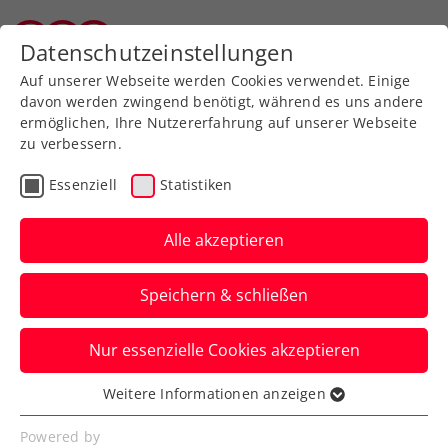
Zurück zur Newsübersicht
Datenschutzeinstellungen
Tiroler Tennisverband
Auf unserer Webseite werden Cookies verwendet. Einige
davon werden zwingend benötigt, während es uns andere
ermöglichen, Ihre Nutzererfahrung auf unserer Webseite
zu verbessern.
WTA
Turniere
Essenziell
Statistiken
Premierenerfolg: Tagger
feiert in Jiujiang 1. WTA-
Alle akzeptieren
Hauptbewerbssieg
Speichern & schließen
Mit einem Alter von erst 17 Jahren ist die
Nur essenzielle Cookies akzeptieren
ÖTV-Hoffnung die jüngste Österreicherin
seit 2005, der dies gelingt.
Weitere Informationen anzeigen
Essenziell
Verfasst von: Manuel Wachta, 28.10.2025
Essenzielle Cookies werden für grundlegende
Powered by