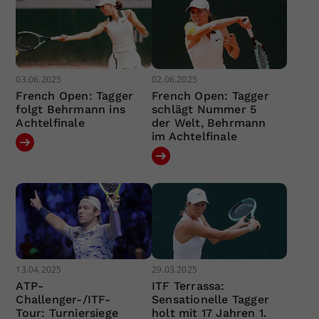
03.06.2025
02.06.2025
French Open: Tagger
French Open: Tagger
folgt Behrmann ins
schlägt Nummer 5
Achtelfinale
der Welt, Behrmann
im Achtelfinale
13.04.2025
29.03.2025
ATP-
ITF Terrassa:
Challenger-/ITF-
Sensationelle Tagger
Tour: Turniersiege
holt mit 17 Jahren 1.