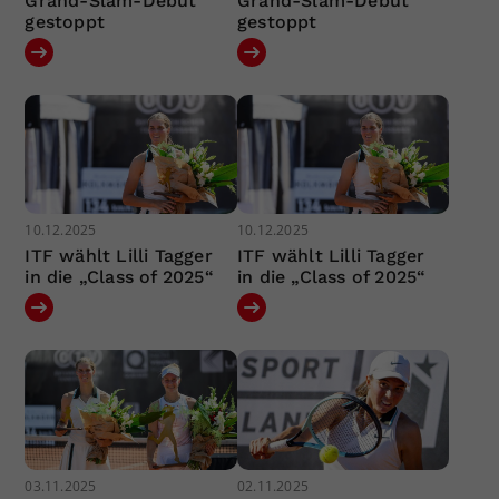
Grand-Slam-Debüt
Grand-Slam-Debüt
gestoppt
gestoppt
10.12.2025
10.12.2025
ITF wählt Lilli Tagger
ITF wählt Lilli Tagger
in die „Class of 2025“
in die „Class of 2025“
03.11.2025
02.11.2025