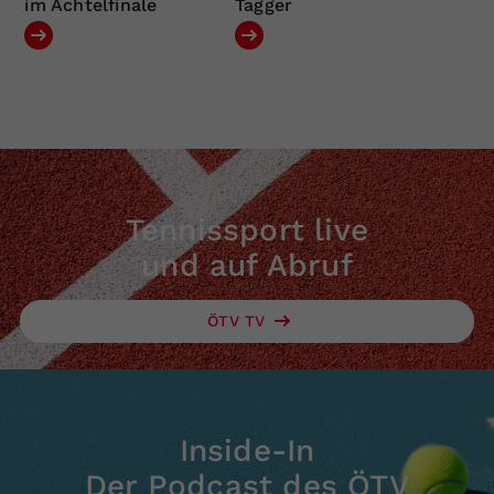
im Achtelfinale
Tagger
Tennissport live
und auf Abruf
ÖTV TV
Inside-In
Der Podcast des ÖTV