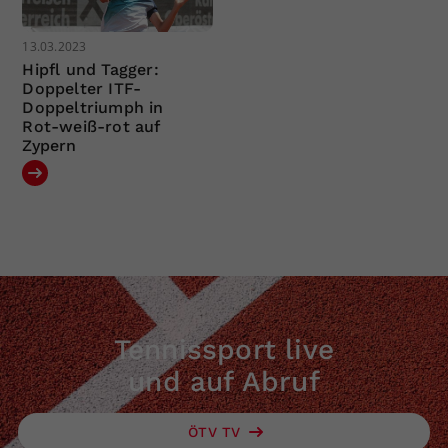
13.03.2023
Hipfl und Tagger:
Doppelter ITF-
Doppeltriumph in
Rot-weiß-rot auf
Zypern
Tennissport live
und auf Abruf
ÖTV TV