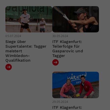
05.07.2024
30.05.2024
Siege über
ITF Klagenfurt:
Supertalente: Tagger
Teilerfolge für
meistert
Gasparovic und
Wimbledon-
Tagger
Qualifikation
29.05.2024
ITF Klagenfurt: