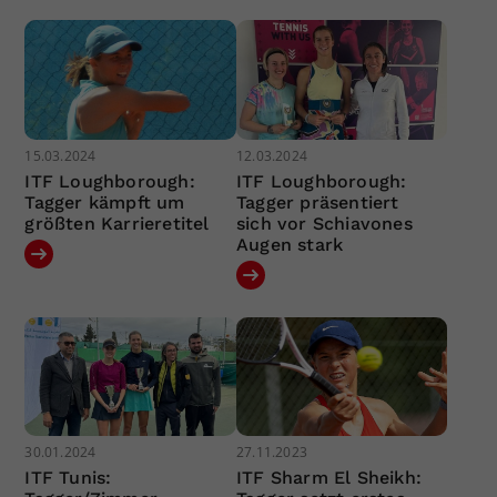
15.03.2024
12.03.2024
ITF Loughborough:
ITF Loughborough:
Tagger kämpft um
Tagger präsentiert
größten Karrieretitel
sich vor Schiavones
Augen stark
30.01.2024
27.11.2023
ITF Tunis:
ITF Sharm El Sheikh: