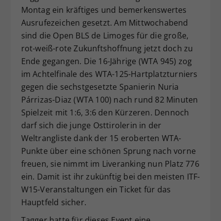
Montag ein kräftiges und bemerkenswertes
Dieser Wert speichert Ihre Consent-
Ausrufezeichen gesetzt. Am Mittwochabend
Einstellungen. Unter anderem eine
zufällig generierte ID, für die
sind die Open BLS de Limoges für die große,
Zweck
historische Speicherung Ihrer
rot-weiß-rote Zukunftshoffnung jetzt doch zu
vorgenommen Einstellungen, falls der
Ende gegangen. Die 16-Jährige (WTA 945) zog
Webseiten-Betreiber dies eingestellt
im Achtelfinale des WTA-125-Hartplatzturniers
hat.
gegen die sechstgesetzte Spanierin Nuria
Párrizas-Diaz (WTA 100) nach rund 82 Minuten
Spielzeit mit 1:6, 3:6 den Kürzeren. Dennoch
darf sich die junge Osttirolerin in der
Weltrangliste dank der 15 eroberten WTA-
Punkte über eine schönen Sprung nach vorne
freuen, sie nimmt im Liveranking nun Platz 776
ein. Damit ist ihr zukünftig bei den meisten ITF-
W15-Veranstaltungen ein Ticket für das
Hauptfeld sicher.
Tagger hatte für dieses Event eine