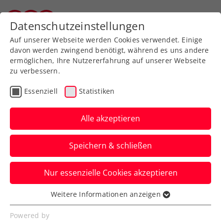
Zurück zur Newsübersicht
Datenschutzeinstellungen
Tiroler Tennisverband
Auf unserer Webseite werden Cookies verwendet. Einige
davon werden zwingend benötigt, während es uns andere
ermöglichen, Ihre Nutzererfahrung auf unserer Webseite
zu verbessern.
Turniere
WTA
Essenziell
Statistiken
WTA-Challenger Limoges:
Tagger-Talentprobe endet
Alle akzeptieren
im Achtelfinale
Speichern & schließen
Die WTA-Nummer 100 ist für die
Nur essenzielle Cookies akzeptieren
Teenagerin in Frankreich trotz guter
Phasen diesmal eine Nummer zu groß.
Weitere Informationen anzeigen
Essenziell
Verfasst von: Manuel Wachta, 11.12.2024
Essenzielle Cookies werden für grundlegende
Powered by