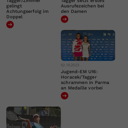
Tagger/Zimmer
Tagger setzt erstes
gelingt
Ausrufezeichen bei
Achtungserfolg im
den Damen
Doppel
02.10.2023
Jugend-EM U16:
Horacek/Tagger
schrammen in Parma
an Medaille vorbei