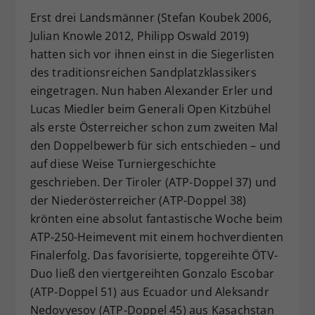
Erst drei Landsmänner (Stefan Koubek 2006,
Dieser Wert speichert Ihre Consent-
Einstellungen. Unter anderem eine
Julian Knowle 2012, Philipp Oswald 2019)
zufällig generierte ID, für die
hatten sich vor ihnen einst in die Siegerlisten
Zweck
historische Speicherung Ihrer
des traditionsreichen Sandplatzklassikers
vorgenommen Einstellungen, falls der
eingetragen. Nun haben Alexander Erler und
Webseiten-Betreiber dies eingestellt
Lucas Miedler beim Generali Open Kitzbühel
hat.
als erste Österreicher schon zum zweiten Mal
den Doppelbewerb für sich entschieden – und
auf diese Weise Turniergeschichte
geschrieben. Der Tiroler (ATP-Doppel 37) und
der Niederösterreicher (ATP-Doppel 38)
krönten eine absolut fantastische Woche beim
ATP-250-Heimevent mit einem hochverdienten
Finalerfolg. Das favorisierte, topgereihte ÖTV-
Duo ließ den viertgereihten Gonzalo Escobar
(ATP-Doppel 51) aus Ecuador und Aleksandr
Nedovyesov (ATP-Doppel 45) aus Kasachstan