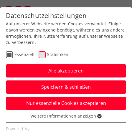
Zurück zur Newsübersicht
Datenschutzeinstellungen
Tiroler Tennisverband
Auf unserer Webseite werden Cookies verwendet. Einige
davon werden zwingend benötigt, während es uns andere
ermöglichen, Ihre Nutzererfahrung auf unserer Webseite
zu verbessern.
Turniere
ATP
Essenziell
Statistiken
Generali Open Kitzbühel:
Erler/Miedler schreiben
Alle akzeptieren
mit 2. Coup
Speichern & schließen
Turniergeschichte
Nur essenzielle Cookies akzeptieren
Das ÖTV-Davis-Cup-Duo krallt sich beim
ATP-Heimturnier in Tirol wie 2021 den
Weitere Informationen anzeigen
Essenziell
Doppeltitel.
Essenzielle Cookies werden für grundlegende
Powered by