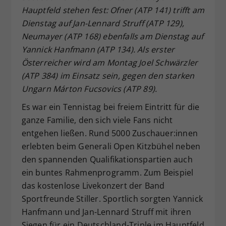
Hauptfeld stehen fest: Ofner (ATP 141) trifft am
Dieser Wert speichert Ihre Consent-
Dienstag auf Jan-Lennard Struff (ATP 129),
Einstellungen. Unter anderem eine
zufällig generierte ID, für die
Neumayer (ATP 168) ebenfalls am Dienstag auf
Zweck
historische Speicherung Ihrer
Yannick Hanfmann (ATP 134). Als erster
vorgenommen Einstellungen, falls der
Österreicher wird am Montag Joel Schwärzler
Webseiten-Betreiber dies eingestellt
(ATP 384) im Einsatz sein, gegen den starken
hat.
Ungarn Márton Fucsovics (ATP 89).
Es war ein Tennistag bei freiem Eintritt für die
ganze Familie, den sich viele Fans nicht
entgehen ließen. Rund 5000 Zuschauer:innen
erlebten beim Generali Open Kitzbühel neben
den spannenden Qualifikationspartien auch
ein buntes Rahmenprogramm. Zum Beispiel
das kostenlose Livekonzert der Band
Sportfreunde Stiller. Sportlich sorgten Yannick
Hanfmann und Jan-Lennard Struff mit ihren
Siegen für ein Deutschland-Triple im Hauptfeld