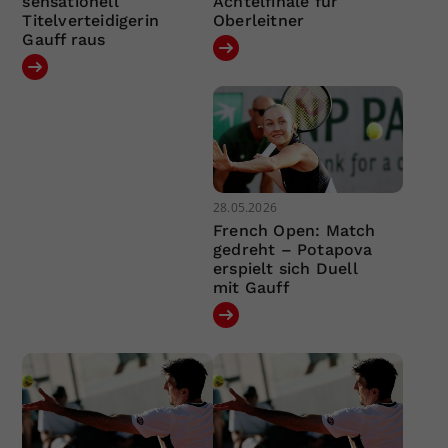
sensationell
Achtelfinale für
Titelverteidigerin
Oberleitner
Gauff raus
28.05.2026
French Open: Match
gedreht – Potapova
erspielt sich Duell
mit Gauff