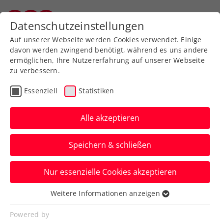
Zurück zur Newsübersicht
Datenschutzeinstellungen
Tiroler Tennisverband
Auf unserer Webseite werden Cookies verwendet. Einige
davon werden zwingend benötigt, während es uns andere
ermöglichen, Ihre Nutzererfahrung auf unserer Webseite
zu verbessern.
Turniere
ATP
Essenziell
Statistiken
Generali Open Kitzbühel:
Rodionov zieht gegen
Alle akzeptieren
Struff den Kürzeren
Speichern & schließen
Nun kommt es beim ATP-250-Turnier in
Nur essenzielle Cookies akzeptieren
Tirol auch im Hauptfeld zu österreichisch-
deutschen Duellen.
Weitere Informationen anzeigen
Essenziell
Verfasst von: Presseaussendung / Redaktion, 20.07.2025
Essenzielle Cookies werden für grundlegende
Powered by