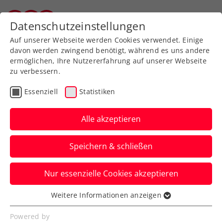
Zurück zur Newsübersicht
Datenschutzeinstellungen
Tiroler Tennisverband
Auf unserer Webseite werden Cookies verwendet. Einige
davon werden zwingend benötigt, während es uns andere
ermöglichen, Ihre Nutzererfahrung auf unserer Webseite
zu verbessern.
Turniere
ATP
Essenziell
Statistiken
Generali Open Kitzbühel:
Neumayer rückt ins
Alle akzeptieren
Hauptfeld nach
Speichern & schließen
Matteo Berrettini sagt fürs ATP-Event in
Nur essenzielle Cookies akzeptieren
Tirol ab. Somit stehen zumindest drei
Österreicher im Main Draw.
Weitere Informationen anzeigen
Essenziell
Verfasst von: Presseaussendung / Redaktion, 11.07.2025
Essenzielle Cookies werden für grundlegende
Powered by