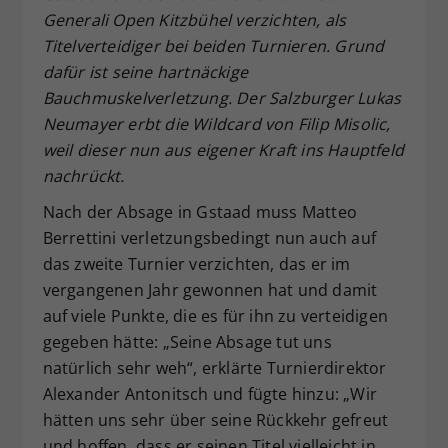
Generali Open Kitzbühel verzichten, als
Dieser Wert speichert Ihre Consent-
Titelverteidiger bei beiden Turnieren. Grund
Einstellungen. Unter anderem eine
zufällig generierte ID, für die
dafür ist seine hartnäckige
Zweck
historische Speicherung Ihrer
Bauchmuskelverletzung. Der Salzburger Lukas
vorgenommen Einstellungen, falls der
Neumayer erbt die Wildcard von Filip Misolic,
Webseiten-Betreiber dies eingestellt
weil dieser nun aus eigener Kraft ins Hauptfeld
hat.
nachrückt.
Nach der Absage in Gstaad muss Matteo
Berrettini verletzungsbedingt nun auch auf
das zweite Turnier verzichten, das er im
vergangenen Jahr gewonnen hat und damit
auf viele Punkte, die es für ihn zu verteidigen
gegeben hätte: „Seine Absage tut uns
natürlich sehr weh“, erklärte Turnierdirektor
Alexander Antonitsch und fügte hinzu: „Wir
hätten uns sehr über seine Rückkehr gefreut
und hoffen, dass er seinen Titel vielleicht in