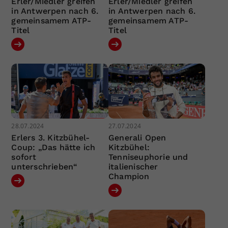
Erler/Miedler greifen
Erler/Miedler greifen
in Antwerpen nach 6.
in Antwerpen nach 6.
gemeinsamem ATP-
gemeinsamem ATP-
Titel
Titel
28.07.2024
27.07.2024
Erlers 3. Kitzbühel-
Generali Open
Coup: „Das hätte ich
Kitzbühel:
sofort
Tenniseuphorie und
unterschrieben“
italienischer
Champion