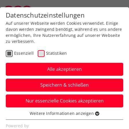
Zurück zur Newsübersicht
Datenschutzeinstellungen
Tiroler Tennisverband
Auf unserer Webseite werden Cookies verwendet. Einige
davon werden zwingend benötigt, während es uns andere
ermöglichen, Ihre Nutzererfahrung auf unserer Webseite
zu verbessern.
Turniere
ATP
Essenziell
Statistiken
Generali Open Kitzbühel:
Schwärzler erhält
Alle akzeptieren
Wildcard für die
Speichern & schließen
Qualifikation
Nur essenzielle Cookies akzeptieren
Die ÖTV-Zukunftshoffnung darf im stark
besetzten Qualifikationsraster des ATP-
Weitere Informationen anzeigen
Essenziell
Turniers aufschlagen.
Essenzielle Cookies werden für grundlegende
Powered by