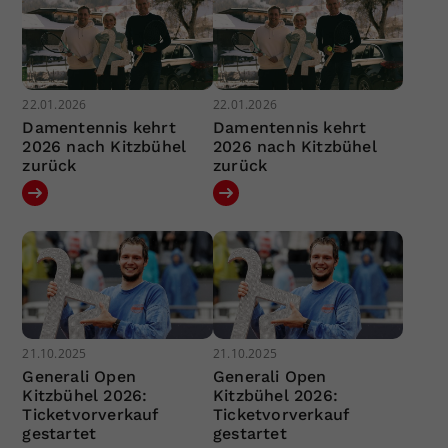
22.01.2026
22.01.2026
Damentennis kehrt
Damentennis kehrt
2026 nach Kitzbühel
2026 nach Kitzbühel
zurück
zurück
21.10.2025
21.10.2025
Generali Open
Generali Open
Kitzbühel 2026:
Kitzbühel 2026:
Ticketvorverkauf
Ticketvorverkauf
gestartet
gestartet