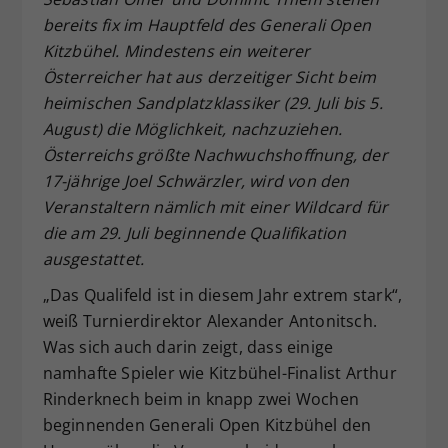
bereits fix im Hauptfeld des Generali Open
Dieser Wert speichert Ihre Consent-
Einstellungen. Unter anderem eine
Kitzbühel. Mindestens ein weiterer
zufällig generierte ID, für die
Österreicher hat aus derzeitiger Sicht beim
Zweck
historische Speicherung Ihrer
heimischen Sandplatzklassiker (29. Juli bis 5.
vorgenommen Einstellungen, falls der
August) die Möglichkeit, nachzuziehen.
Webseiten-Betreiber dies eingestellt
Österreichs größte Nachwuchshoffnung, der
hat.
17-jährige Joel Schwärzler, wird von den
Veranstaltern nämlich mit einer Wildcard für
die am 29. Juli beginnende Qualifikation
ausgestattet.
„Das Qualifeld ist in diesem Jahr extrem stark“,
weiß Turnierdirektor Alexander Antonitsch.
Was sich auch darin zeigt, dass einige
namhafte Spieler wie Kitzbühel-Finalist Arthur
Rinderknech beim in knapp zwei Wochen
beginnenden Generali Open Kitzbühel den